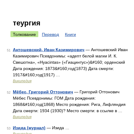
теургия
Толкование
Перевод
Книги
Антошевский, Иван Казимирович
— Антошевский Иван
51
Казимирович Псевдонимы: «адепт белой магии И. К.
Свешотна», «Hyacintas» («Гиацинтус»)&#160; орденский
Дата рождения: 1873&#160;год(1873) Дата смерти:
1917&#160;год(1917) …
Википедия
Мёбес, Григорий Оттонович
— Григорий Оттонович
52
Мёбес Псевдонимы: ГОМ Дата рождения:
1868&#160;год(1868) Место рождения: Рига, Лифляндия
Дата смерти: 1934 (1930)? Место смерти: в ссылке в …
Википедия
Изида (журнал)
— Изида …
53