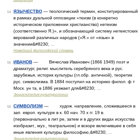
Википедия
ЯЗЫЧЕСТВО
— теологический термин, конституированный
54
в рамках дуальной оппозиции «теизм (в конкретно
историческом приложении христианство) нетеизм
(соответственно Я.)», и обозначающий систему нетеистских
верований различных народов (»Я.» от «язык» в
значении&#8230; …
Новейший философский словарь
ИВАНОВ
— Вячеслав Иванович (1866 1949) поэт и
55
драматург, религ. мыслитель серебряного века и рус.
зарубежья, историк культуры (гл.обр. античной), теоретик
рус. символизма. В 1884 поступил на историко филол. ф т
Моск. ун та, в 1886 уезжает для&#8230; …
Энциклопедия культурологии
СИМВОЛИЗМ
— худож. направление, сложившееся в
56
зап. европ. культуре в к. 60 нач. 70 х гг. 19 в.
(первоначально в лит ре, затем и в других видах искусства
изобразит., муз., театральном) и вскоре включившее в себя
иные явления культуры философию,&#8230; …
Энциклопедия культурологии