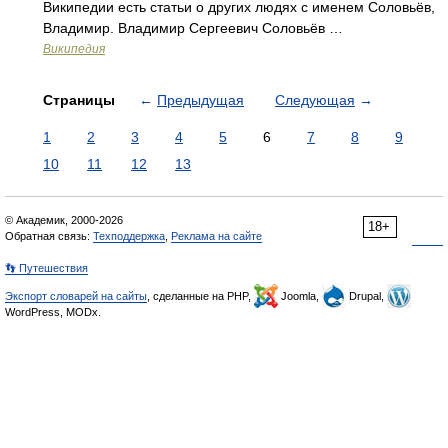
Википедии есть статьи о других людях с именем Соловьёв,
Владимир. Владимир Сергеевич Соловьёв …
Википедия
Страницы
←
Предыдущая
Следующая
→
1
2
3
4
5
6
7
8
9
10
11
12
13
© Академик, 2000-2026
18+
Обратная связь:
Техподдержка
,
Реклама на сайте
👣 Путешествия
Экспорт словарей на сайты
, сделанные на PHP,
Joomla,
Drupal,
WordPress, MODx.