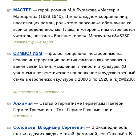
МАСТЕР
— герой романа М.А.Булгакова «Мастер и
57
Маргарита» (1928 1940). В многолюдном собрании лиц,
населяющих роман, роль этого персонажа обозначена со
всей определенностью. Глава, в которой с ним встречается
читатель, названа «Явление героя». Между тем в&#8230; …
Литературные герои
СИМВОЛИЗМ
— филос. концепции, построенные на
58
основе интерпретации понятия символа как первоосно
вания связи бытия, мышления, личности и культуры. (В
узком смысле эстетическое направление и художественный
стиль в европейской культуре с 1880 х по 1920 е гг.)&#8230;
…
Философская энциклопедия
Алхимия
— Статьи о герметизме Герметизм Пантеон
59
Гермес Трисмегист · Тот · Гермес Главные книги …
Википедия
Соловьёв, Владимир Сергеевич
— В Википедии есть
60
статьи о других людях с такой фамилией, см. Соловьёв. В